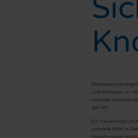
Sic
Kn
Personennotrufgerät
und Personen in ri
schnelle Alarmierun
die Uhr.
Ein Panikknopf ist 
schnelle Hilfe in Ge
Knopf sowohl mobil 