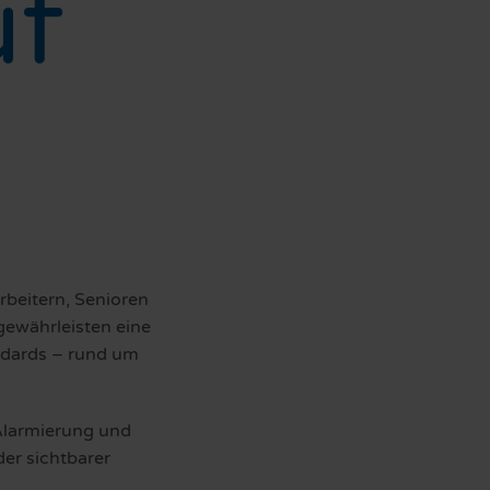
uf
rbeitern, Senioren
gewährleisten eine
andards – rund um
 Alarmierung und
der sichtbarer