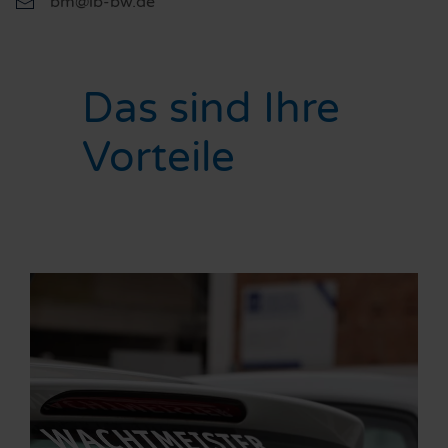
bm@ib-bw.de
Das sind Ihre
Vorteile