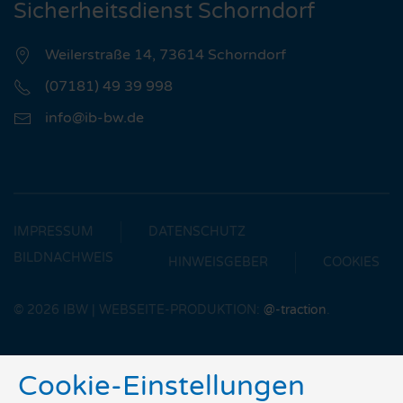
Sicherheitsdienst Schorndorf
Weilerstraße 14, 73614 Schorndorf
(07181) 49 39 998
info@ib-bw.de
IMPRESSUM
DATENSCHUTZ
BILDNACHWEIS
HINWEISGEBER
COOKIES
©
2026
IBW | WEBSEITE-PRODUKTION:
@-traction
.
Cookie-Einstellungen